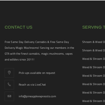
CONTACT US
SERVING 
Free Same Day Delivery Cannabis & Free Same Day
Shroom & Weed De
Delivery Magic Mushrooms! Serving our members in the
Shroom & Weed De
GTA with the finest cannabis, magic mushrooms, vapes
Weed & Shroom De
and edibles since 2011!
Weed & Shroom De
Pick-ups available on request
Weed & Shroom De
Weed & Shroom De
Reach us via LiveChat
Weed & Shroom D
info@pineappleexpressto.com
Weed & Shroom Del