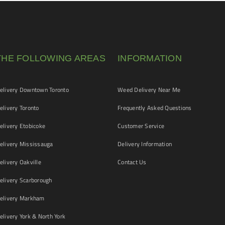
THE FOLLOWING AREAS
INFORMATION
livery Downtown Toronto
Weed Delivery Near Me
livery Toronto
Frequently Asked Questions
livery Etobicoke
Customer Service
livery Mississauga
Delivery Information
livery Oakville
Contact Us
livery Scarborough
elivery Markham
ivery York & North York