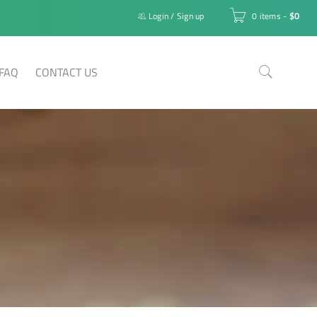
Login
/
Sign up
0 items
-
$
0
FAQ
CONTACT US